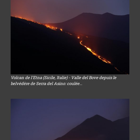
Volcan de l'Etna (Sicile, Italie) - Valle del Bove depuis le
belvédère de Serra del Asino: coulée...