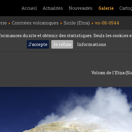
Accueil
Actualités
Nouveautés
Galerie
Carto
erie
Contrées volcaniques
Sicile (Etna)
vo-08-0544
rmances du site et obtenir des statistiques. Seuls les cookies es
J'accepte
Je refuse
Informations
Volcan de l'Etna (Si