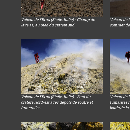
Volcan de l'Etna (Sicile, Italie) - Champ de
Volcan de l'
lave aa, au pied du cratère sud.
sommet de l
Volcan de l'Etna (Sicile, Italie) - Bord du
Volcan de l'
cratère nord-est avec dépôts de soufre et
fumantes re
fumerolles.
bords de la..