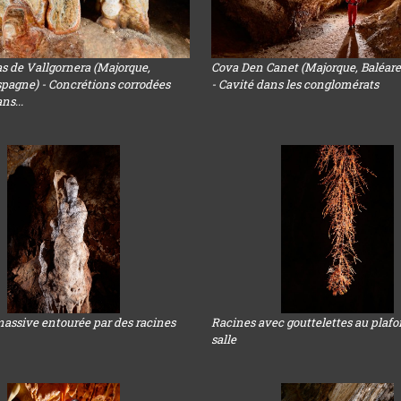
s de Vallgornera (Majorque,
Cova Den Canet (Majorque, Baléare
spagne) - Concrétions corrodées
- Cavité dans les conglomérats
ns...
massive entourée par des racines
Racines avec gouttelettes au plaf
salle