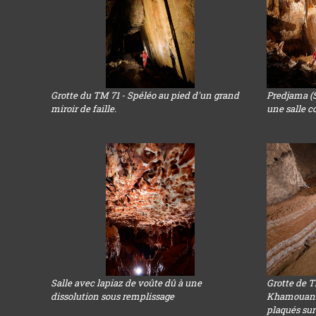
Grotte du TM 71 - Spéléo au pied d'un grand
Predjama (S
miroir de faille.
une salle 
Salle avec lapiaz de voûte dû à une
Grotte de 
dissolution sous remplissage
Khamouanne
plaqués sur 