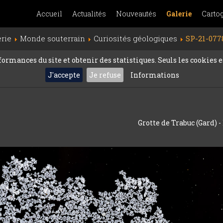
Accueil
Actualités
Nouveautés
Galerie
Carto
erie
Monde souterrain
Curiosités géologiques
SP-21-077
rmances du site et obtenir des statistiques. Seuls les cookies es
J'accepte
Je refuse
Informations
Grotte de Trabuc (Gard) -