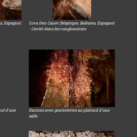
s, Espagne)
Cova Den Canet (Majorque, Baléares, Espagne)
- Cavité dans les conglomérats
ond d'une
Racines avec gouttelettes au plafond d'une
salle