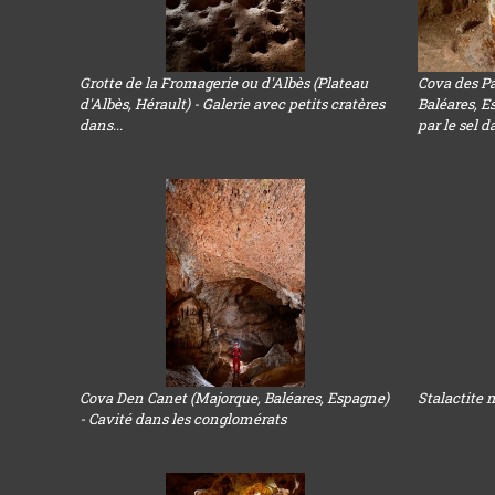
Grotte de la Fromagerie ou d'Albès (Plateau
Cova des Pa
d'Albès, Hérault) - Galerie avec petits cratères
Baléares, E
dans...
par le sel da
Cova Den Canet (Majorque, Baléares, Espagne)
Stalactite 
- Cavité dans les conglomérats