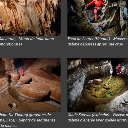
lovénie) - Miroir de faille dans
Foux de Lauret (Hérault) - Mousse
concrétionnée
galerie déposées après une crue
Tham Ka Thoung (province de
Goule Sauvas (Ardèche) - Vasque d
, Laos) - Dépôts de sédiments
galerie d'entrée avec spéléo accro
la roche...