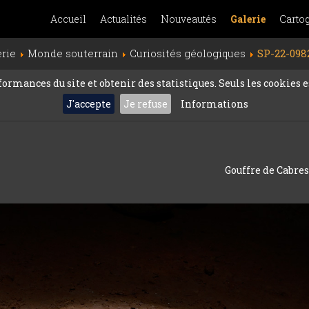
Accueil
Actualités
Nouveautés
Galerie
Carto
erie
Monde souterrain
Curiosités géologiques
SP-22-098
rmances du site et obtenir des statistiques. Seuls les cookies es
J'accepte
Je refuse
Informations
Gouffre de Cabres