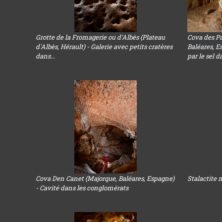
Grotte de la Fromagerie ou d'Albès (Plateau
Cova des Pa
d'Albès, Hérault) - Galerie avec petits cratères
Baléares, E
dans...
par le sel da
Cova Den Canet (Majorque, Baléares, Espagne)
Stalactite 
- Cavité dans les conglomérats