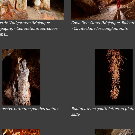
s de Vallgornera (Majorque,
Cova Den Canet (Majorque, Baléare
spagne) - Concrétions corrodées
- Cavité dans les conglomérats
ns...
massive entourée par des racines
Racines avec gouttelettes au plaf
salle