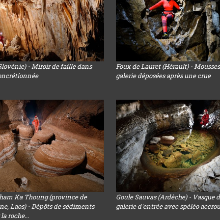
lovénie) - Miroir de faille dans
Foux de Lauret (Hérault) - Mousse
concrétionnée
galerie déposées après une crue
Tham Ka Thoung (province de
Goule Sauvas (Ardèche) - Vasque d
, Laos) - Dépôts de sédiments
galerie d'entrée avec spéléo accro
la roche...