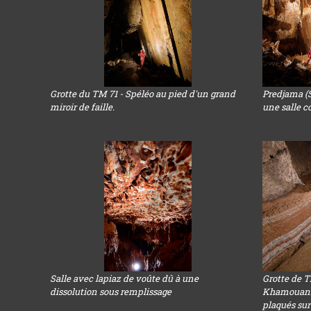
Grotte du TM 71 - Spéléo au pied d'un grand
Predjama (S
miroir de faille.
une salle 
Salle avec lapiaz de voûte dû à une
Grotte de 
dissolution sous remplissage
Khamouanne
plaqués sur 