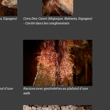
s, Espagne)
Cova Den Canet (Majorque, Baléares, Espagne)
- Cavité dans les conglomérats
ond d'une
Racines avec gouttelettes au plafond d'une
salle