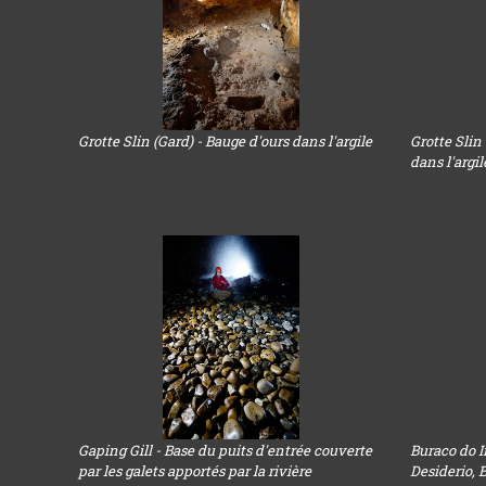
Grotte Slin (Gard) - Bauge d'ours dans l'argile
Grotte Slin
dans l'argi
Gaping Gill - Base du puits d'entrée couverte
Buraco do I
par les galets apportés par la rivière
Desiderio, 