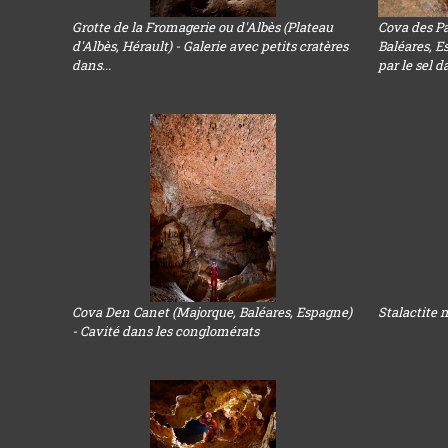
Grotte de la Fromagerie ou d'Albès (Plateau
Cova des Pa
d'Albès, Hérault) - Galerie avec petits cratères
Baléares, E
dans...
par le sel da
Cova Den Canet (Majorque, Baléares, Espagne)
Stalactite 
- Cavité dans les conglomérats