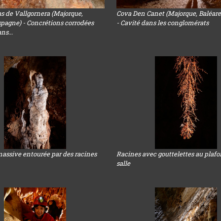
s de Vallgornera (Majorque,
Cova Den Canet (Majorque, Baléare
spagne) - Concrétions corrodées
- Cavité dans les conglomérats
ns...
massive entourée par des racines
Racines avec gouttelettes au plaf
salle