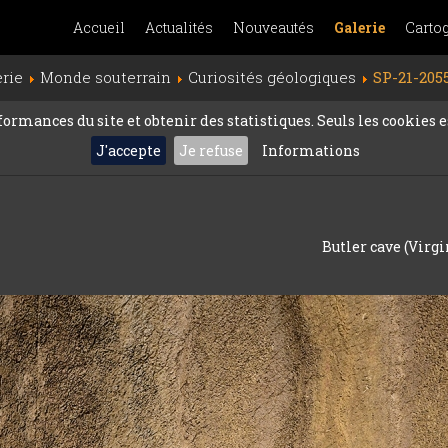
Accueil
Actualités
Nouveautés
Galerie
Carto
erie
Monde souterrain
Curiosités géologiques
SP-21-205
rmances du site et obtenir des statistiques. Seuls les cookies es
J'accepte
Je refuse
Informations
Butler cave (Virgi