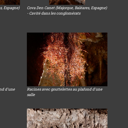
s, Espagne)
Cova Den Canet (Majorque, Baléares, Espagne)
- Cavité dans les conglomérats
ond d'une
Racines avec gouttelettes au plafond d'une
salle