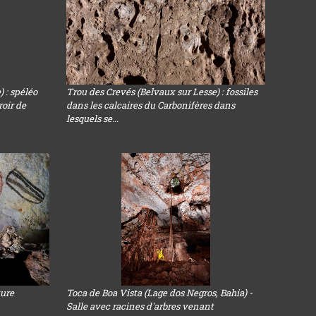
 : spéléo
Trou des Crevés (Belvaux sur Lesse) : fossiles
roir de
dans les calcaires du Carbonifères dans
lesquels se...
ture
Toca de Boa Vista (Lage dos Negros, Bahia) -
Salle avec racines d'arbres venant