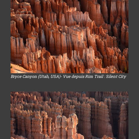
Bryce Canyon (Utah, USA)- Vue depuis Rim Trail : Silent City