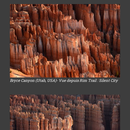
Bryce Canyon (Utah, USA)- Vue depuis Rim Trail : Silent City