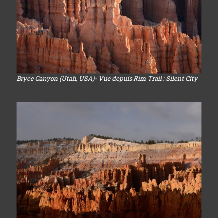
Bryce Canyon (Utah, USA)- Vue depuis Rim Trail : Silent City