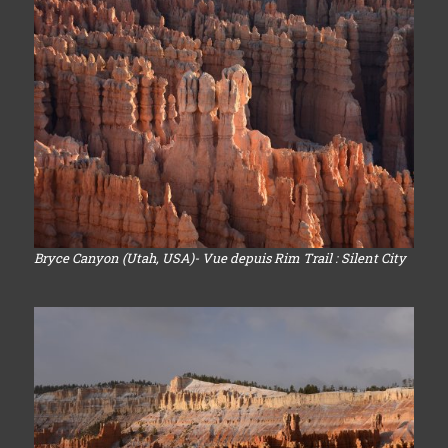
Bryce Canyon (Utah, USA)- Vue depuis Rim Trail : Silent City