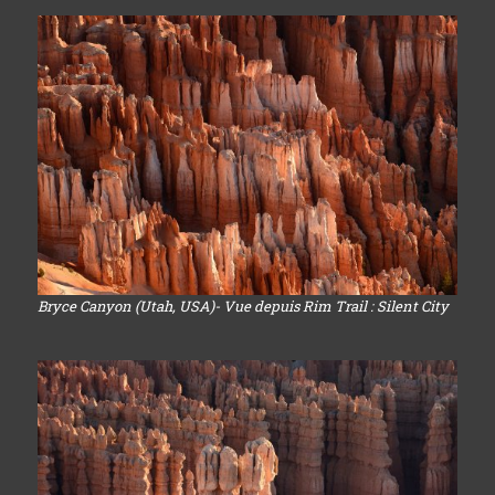
Bryce Canyon (Utah, USA)- Vue depuis Rim Trail : Silent City