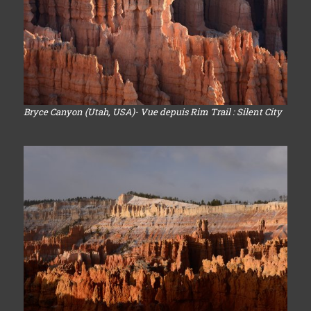
Bryce Canyon (Utah, USA)- Vue depuis Rim Trail : Silent City