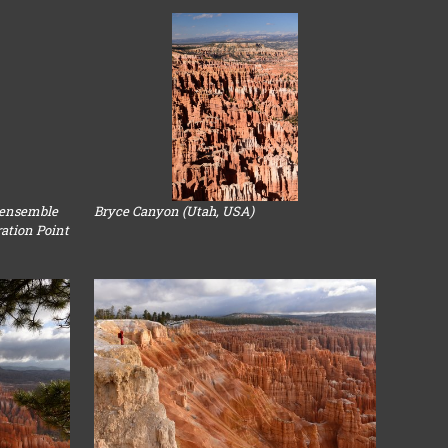
'ensemble
Bryce Canyon (Utah, USA)
ration Point