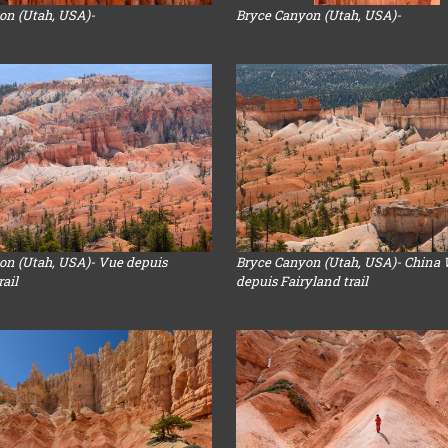
on (Utah, USA)-
Bryce Canyon (Utah, USA)-
on (Utah, USA)- Vue depuis
Bryce Canyon (Utah, USA)- China 
rail
depuis Fairyland trail