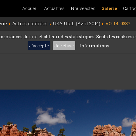
Accueil
Actualités
Nouveautés
Galerie
Carto
erie
Autres contrées
USA Utah (Avril 2014)
VO-14-0337
rmances du site et obtenir des statistiques. Seuls les cookies es
J'accepte
Je refuse
Informations