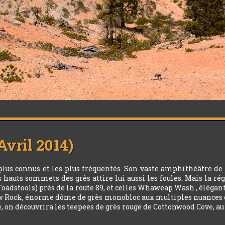
vril 2014)
lus connus et les plus fréquentés. Son vaste amphithéâtre de
 hauts sommets des grès attire lui aussi les foules. Mais la ré
Toadstools) près de la route 89, et celles Whaweap Wash , élég
w Rock, énorme dôme de grès monobloc aux multiples nuances de 
, on découvrira les teepees de grès rouge de Cottonwood Cove, au