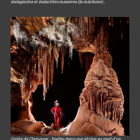
stalagmites et stalactites massives (la mâchoire)...
Grotte de Clamouse - Spéléo dans une alcôve au pied d'un