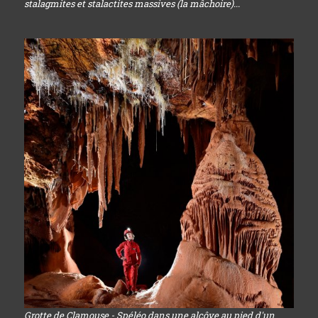
stalagmites et stalactites massives (la mâchoire)...
Grotte de Clamouse - Spéléo dans une alcôve au pied d'un