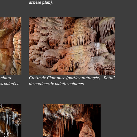
arrière plan).
uchant
Grotte de Clamouse (partie aménagée) - Détail
s colorées
de coulées de calcite colorées