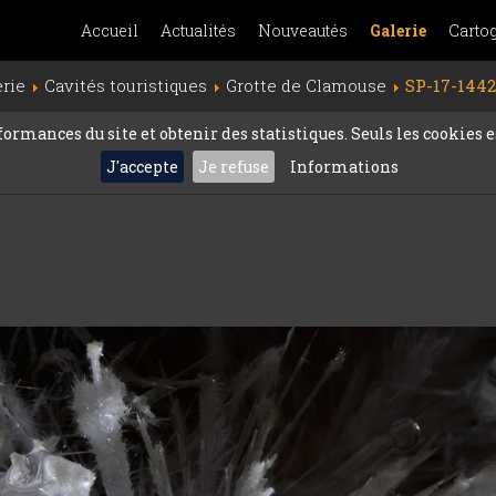
Accueil
Actualités
Nouveautés
Galerie
Carto
erie
Cavités touristiques
Grotte de Clamouse
SP-17-1442
rmances du site et obtenir des statistiques. Seuls les cookies es
J'accepte
Je refuse
Informations