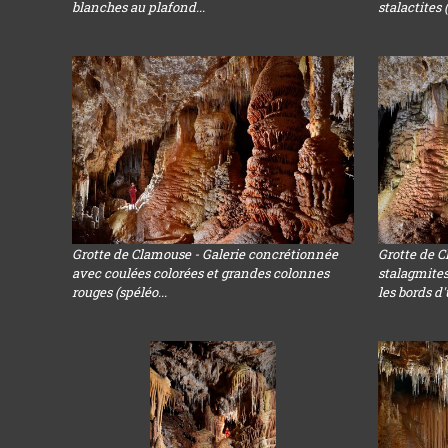
blanches au plafond...
stalactites
Grotte de Clamouse - Galerie concrétionnée
Grotte de C
avec coulées colorées et grandes colonnes
stalagmite
rouges (spéléo...
les bords d'