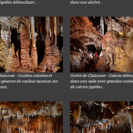
 (spéléo débouchant...
dans une alcôve...
lamouse - Coulées colorées et
Grotte de Clamouse - Galerie débo
s géantes de couleur saumon sur
dans une salle avec grandes coulée
une...
de calcite (spéléo...