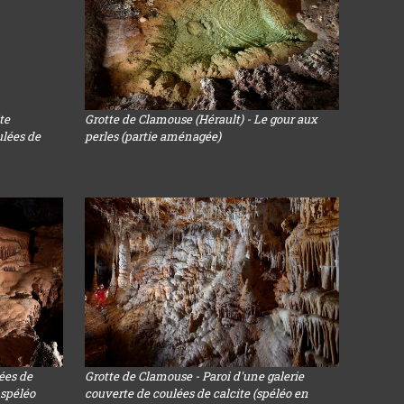
te
Grotte de Clamouse (Hérault) - Le gour aux
ulées de
perles (partie aménagée)
ées de
Grotte de Clamouse - Paroi d'une galerie
 spéléo
couverte de coulées de calcite (spéléo en