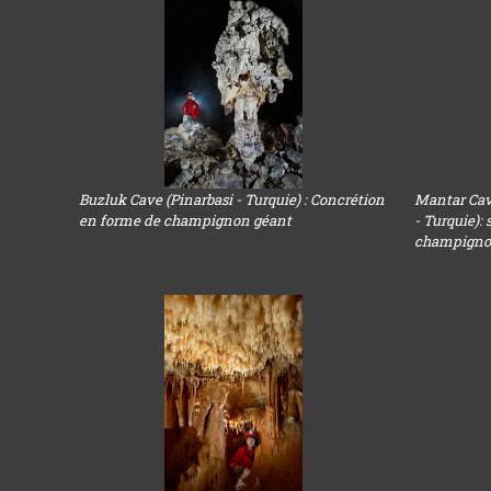
Buzluk Cave (Pinarbasi - Turquie) : Concrétion
Mantar Cav
en forme de champignon géant
- Turquie):
champign