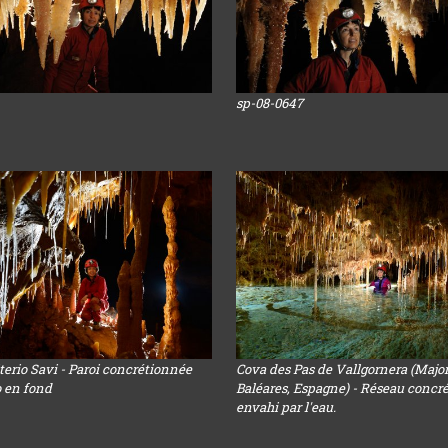
sp-08-0647
terio Savi - Paroi concrétionnée
Cova des Pas de Vallgornera (Majo
o en fond
Baléares, Espagne) - Réseau concr
envahi par l'eau.