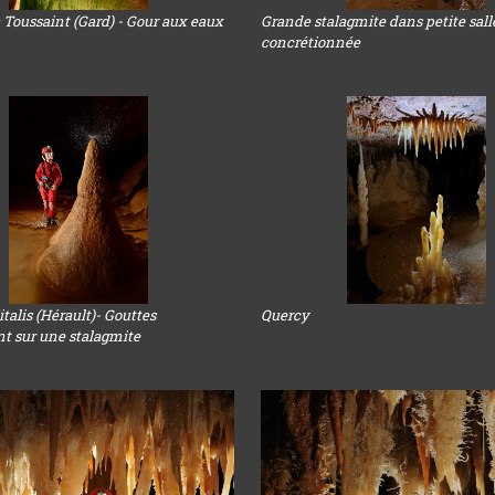
a Toussaint (Gard) - Gour aux eaux
Grande stalagmite dans petite sall
concrétionnée
italis (Hérault)- Gouttes
Quercy
nt sur une stalagmite