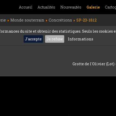
Accueil
Actualités
Nouveautés
Galerie
Carto
erie
Monde souterrain
Concrétions
SP-23-1812
rmances du site et obtenir des statistiques. Seuls les cookies es
J'accepte
Je refuse
Informations
Grotte de l'Olivier (Lot