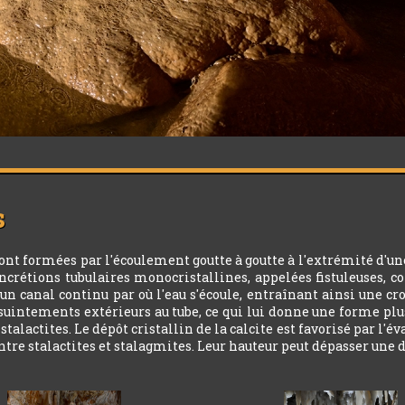
s
sont formées par l'écoulement goutte à goutte à l'extrémité d'un
ncrétions tubulaires monocristallines, appelées fistuleuses, co
un canal continu par où l'eau s'écoule, entraînant ainsi une cr
les suintements extérieurs au tube, ce qui lui donne une forme pl
lactites. Le dépôt cristallin de la calcite est favorisé par l'év
 entre stalactites et stalagmites. Leur hauteur peut dépasser une