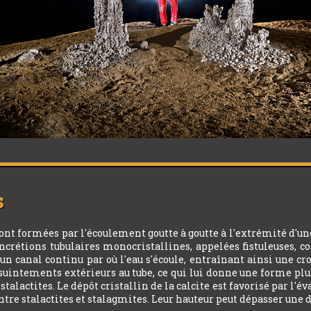
s
sont formées par l'écoulement goutte à goutte à l'extrémité d'un
ncrétions tubulaires monocristallines, appelées fistuleuses, co
un canal continu par où l'eau s'écoule, entraînant ainsi une cr
les suintements extérieurs au tube, ce qui lui donne une forme pl
lactites. Le dépôt cristallin de la calcite est favorisé par l'év
 entre stalactites et stalagmites. Leur hauteur peut dépasser une