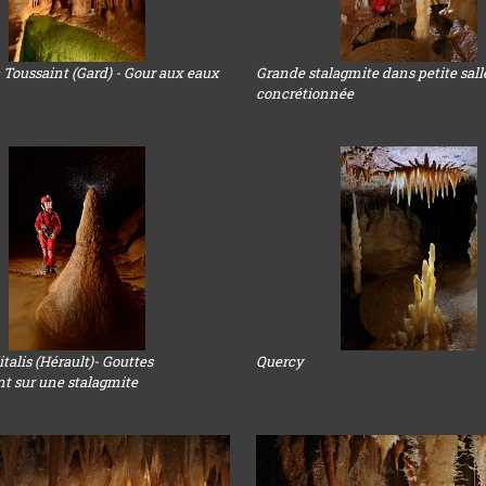
a Toussaint (Gard) - Gour aux eaux
Grande stalagmite dans petite sall
concrétionnée
italis (Hérault)- Gouttes
Quercy
nt sur une stalagmite