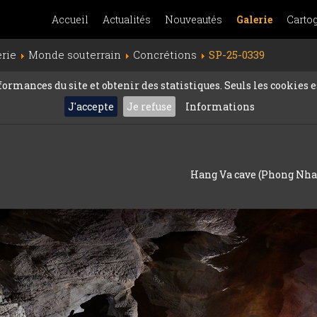
Accueil
Actualités
Nouveautés
Galerie
Carto
erie
Monde souterrain
Concrétions
SP-25-0339
rmances du site et obtenir des statistiques. Seuls les cookies es
J'accepte
Je refuse
Informations
Hang Va cave (Phong Nha,