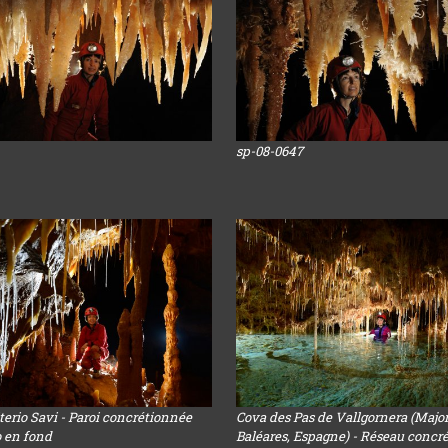
sp-08-0647
terio Savi - Paroi concrétionnée
Cova des Pas de Vallgornera (Majo
o en fond
Baléares, Espagne) - Réseau concr