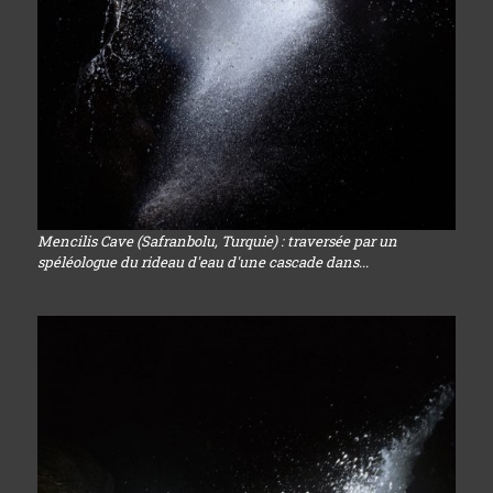
Mencilis Cave (Safranbolu, Turquie) : traversée par un
spéléologue du rideau d'eau d'une cascade dans...