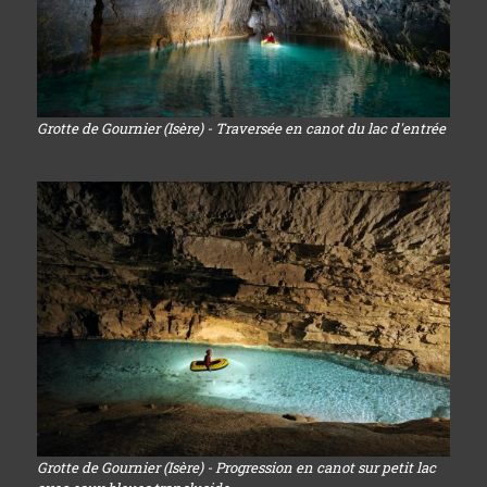
Grotte de Gournier (Isère) - Traversée en canot du lac d'entrée
Grotte de Gournier (Isère) - Progression en canot sur petit lac