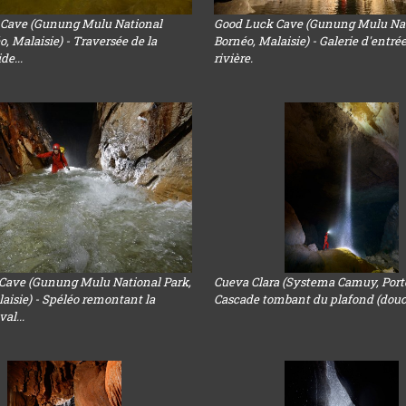
 Cave (Gunung Mulu National
Good Luck Cave (Gunung Mulu Nat
o, Malaisie) - Traversée de la
Bornéo, Malaisie) - Galerie d'entré
ide...
rivière.
Cave (Gunung Mulu National Park,
Cueva Clara (Systema Camuy, Porto
aisie) - Spéléo remontant la
Cascade tombant du plafond (dou
val...