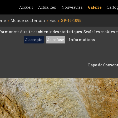
Accueil
Actualités
Nouveautés
Galerie
Carto
erie
Monde souterrain
Eau
SP-16-1095
rmances du site et obtenir des statistiques. Seuls les cookies es
J'accepte
Je refuse
Informations
Lapa do Convento