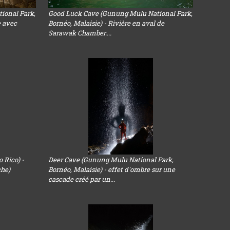
ional Park,
Good Luck Cave (Gunung Mulu National Park,
e avec
Bornéo, Malaisie) - Rivière en aval de
Sarawak Chamber....
 Rico) -
Deer Cave (Gunung Mulu National Park,
che)
Bornéo, Malaisie) - effet d'ombre sur une
cascade créé par un...