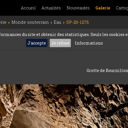
Accueil
Actualités
Nouveautés
Galerie
Carto
erie
Monde souterrain
Eau
SP-20-1276
rmances du site et obtenir des statistiques. Seuls les cookies es
J'accepte
Je refuse
Informations
Grotte de Bournillon