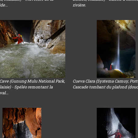
ide...
rivière.
Cave (Gunung Mulu National Park,
Cueva Clara (Systema Camuy, Porto
aisie) - Spéléo remontant la
Cascade tombant du plafond (dou
val...