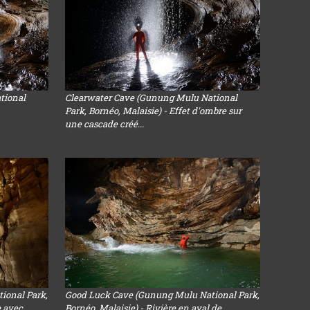
tional
Clearwater Cave (Gunung Mulu National
Park, Bornéo, Malaisie) - Effet d'ombre sur
une cascade créé...
ional Park,
Good Luck Cave (Gunung Mulu National Park,
e avec
Bornéo, Malaisie) - Rivière en aval de