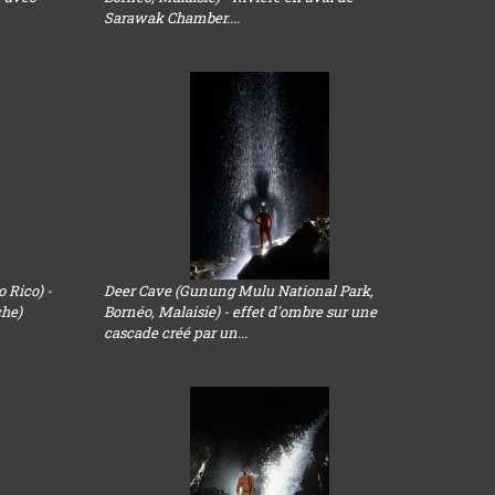
Sarawak Chamber....
 Rico) -
Deer Cave (Gunung Mulu National Park,
che)
Bornéo, Malaisie) - effet d'ombre sur une
cascade créé par un...