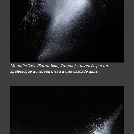
Mencilis Cave (Safranbolu, Turquie) : traversée par un
spéléologue du rideau d'eau d'une cascade dans...