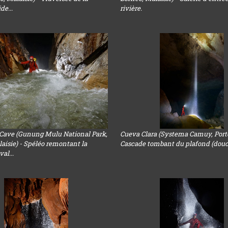
ide...
rivière.
Cave (Gunung Mulu National Park,
Cueva Clara (Systema Camuy, Porto
aisie) - Spéléo remontant la
Cascade tombant du plafond (dou
val...