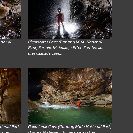
tional
Clearwater Cave (Gunung Mulu National
Park, Bornéo, Malaisie) - Effet d'ombre sur
une cascade créé...
ional Park,
Good Luck Cave (Gunung Mulu National Park,
e avec
Bornéo, Malaisie) - Rivière en aval de