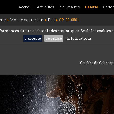
Accueil
Actualités
Nouveautés
Galerie
Carto
erie
Monde souterrain
Eau
SP-22-0501
rmances du site et obtenir des statistiques. Seuls les cookies es
J'accepte
Je refuse
Informations
Gouffre de Cabrespi