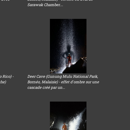
Sarawak Chamber....
 Rico) -
Deer Cave (Gunung Mulu National Park,
che)
Bornéo, Malaisie) - effet d'ombre sur une
cascade créé par un...