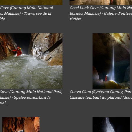
 Cave (Gunung Mulu National
Good Luck Cave (Gunung Mulu Nat
o, Malaisie) - Traversée de la
Bornéo, Malaisie) - Galerie d'entré
ide...
rivière.
Cave (Gunung Mulu National Park,
Cueva Clara (Systema Camuy, Porto
aisie) - Spéléo remontant la
Cascade tombant du plafond (dou
val...