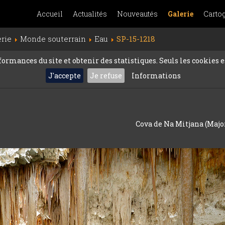
Accueil
Actualités
Nouveautés
Galerie
Carto
erie
Monde souterrain
Eau
SP-15-1218
rmances du site et obtenir des statistiques. Seuls les cookies es
J'accepte
Je refuse
Informations
Cova de Na Mitjana (Majo