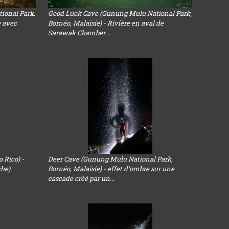
ional Park,
Good Luck Cave (Gunung Mulu National Park,
e avec
Bornéo, Malaisie) - Rivière en aval de
Sarawak Chamber....
 Rico) -
Deer Cave (Gunung Mulu National Park,
che)
Bornéo, Malaisie) - effet d'ombre sur une
cascade créé par un...