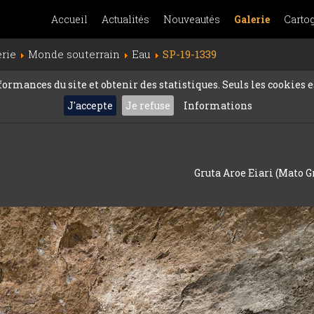
Accueil
Actualités
Nouveautés
Galerie
Carto
erie
Monde souterrain
Eau
SP-19-1339
rmances du site et obtenir des statistiques. Seuls les cookies es
J'accepte
Je refuse
Informations
Gruta Aroe Eiari (Mato Gr