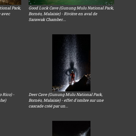
ional Park,
Good Luck Cave (Gunung Mulu National Park,
e avec
Bornéo, Malaisie) - Rivière en aval de
Sarawak Chamber....
 Rico) -
Deer Cave (Gunung Mulu National Park,
che)
Bornéo, Malaisie) - effet d'ombre sur une
cascade créé par un...