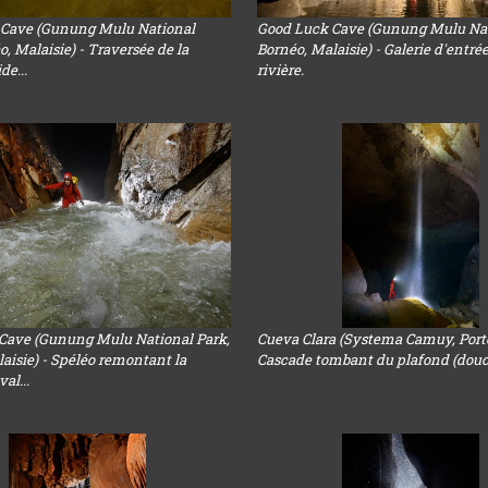
 Cave (Gunung Mulu National
Good Luck Cave (Gunung Mulu Nat
o, Malaisie) - Traversée de la
Bornéo, Malaisie) - Galerie d'entré
ide...
rivière.
Cave (Gunung Mulu National Park,
Cueva Clara (Systema Camuy, Porto
aisie) - Spéléo remontant la
Cascade tombant du plafond (dou
val...