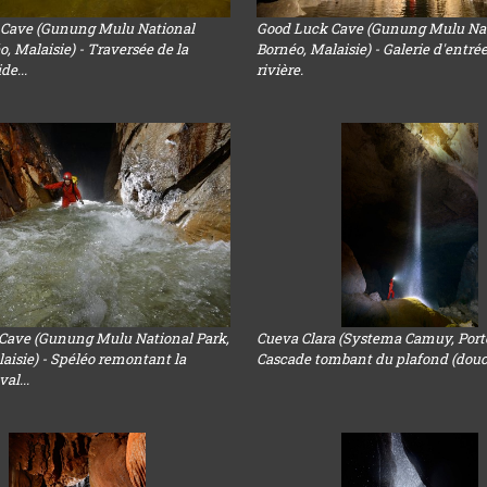
 Cave (Gunung Mulu National
Good Luck Cave (Gunung Mulu Nat
o, Malaisie) - Traversée de la
Bornéo, Malaisie) - Galerie d'entré
ide...
rivière.
Cave (Gunung Mulu National Park,
Cueva Clara (Systema Camuy, Porto
aisie) - Spéléo remontant la
Cascade tombant du plafond (dou
val...