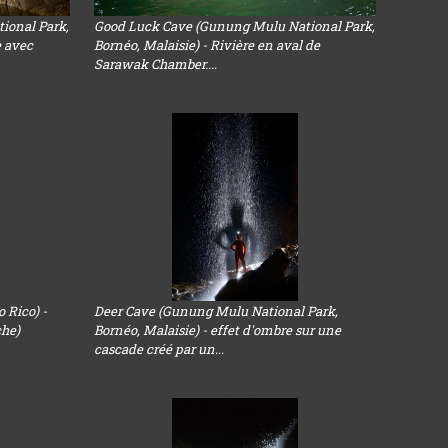
ional Park,
Good Luck Cave (Gunung Mulu National Park,
e avec
Bornéo, Malaisie) - Rivière en aval de
Sarawak Chamber....
 Rico) -
Deer Cave (Gunung Mulu National Park,
che)
Bornéo, Malaisie) - effet d'ombre sur une
cascade créé par un...