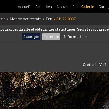
Accueil
Actualités
Nouveautés
Galerie
Carto
erie
Monde souterrain
Eau
SP-22-0307
rmances du site et obtenir des statistiques. Seuls les cookies es
J'accepte
Je refuse
Informations
Grotte de Vallo