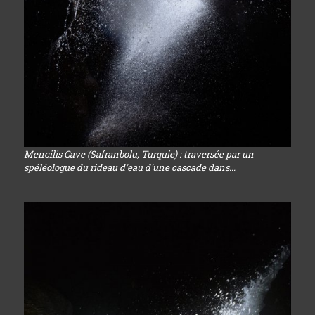
Mencilis Cave (Safranbolu, Turquie) : traversée par un
spéléologue du rideau d'eau d'une cascade dans...