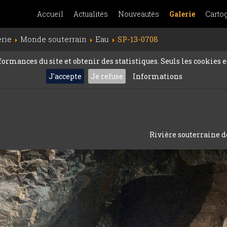
Accueil
Actualités
Nouveautés
Galerie
Carto
erie
Monde souterrain
Eau
SP-13-0708
rmances du site et obtenir des statistiques. Seuls les cookies es
J'accepte
Je refuse
Informations
Rivière souterraine de