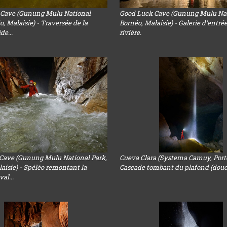
 Cave (Gunung Mulu National
Good Luck Cave (Gunung Mulu Nat
o, Malaisie) - Traversée de la
Bornéo, Malaisie) - Galerie d'entré
ide...
rivière.
Cave (Gunung Mulu National Park,
Cueva Clara (Systema Camuy, Porto
aisie) - Spéléo remontant la
Cascade tombant du plafond (dou
val...