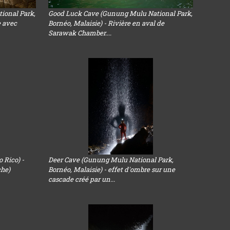
ional Park,
Good Luck Cave (Gunung Mulu National Park,
e avec
Bornéo, Malaisie) - Rivière en aval de
Sarawak Chamber....
 Rico) -
Deer Cave (Gunung Mulu National Park,
che)
Bornéo, Malaisie) - effet d'ombre sur une
cascade créé par un...