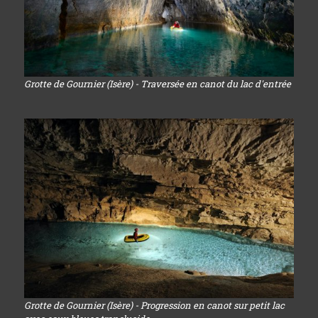
Grotte de Gournier (Isère) - Traversée en canot du lac d'entrée
Grotte de Gournier (Isère) - Progression en canot sur petit lac