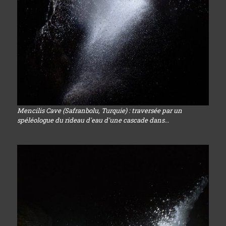
Mencilis Cave (Safranbolu, Turquie) : traversée par un
spéléologue du rideau d'eau d'une cascade dans...